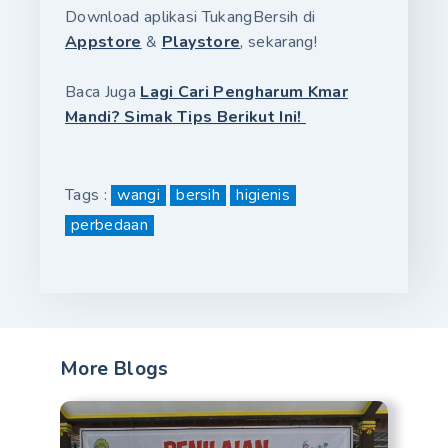
Download aplikasi TukangBersih di
Appstore
&
Playstore
, sekarang!
Baca Juga
Lagi Cari Pengharum Kmar
Mandi? Simak Tips Berikut Ini!
Tags :
wangi
bersih
higienis
perbedaan
More Blogs