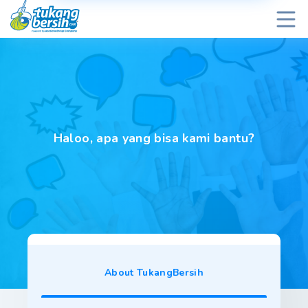
Haloo, apa yang bisa kami bantu?
About TukangBersih